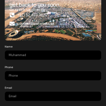
get back to you soon.
Or reach us directly:
+971 52 433 3670
contact@waterless.ae
Name
Phone
Email