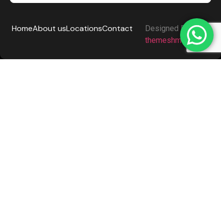
Home
About us
Locations
Contact
Designed By
themeshmedia.com